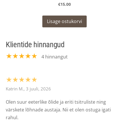
€15.00
Lisage ostukorvi
Klientide hinnangud
★★★★★
4 hinnangut
★★★★★
Katrin M., 3 juuli, 2026
Olen suur eeterlike õlide ja eriti tsitruliste ning
värskete lõhnade austaja. Nii et olen ostuga igati
rahul.