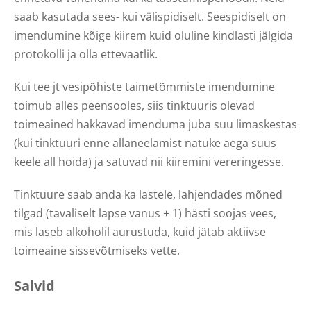
saab kasutada sees- kui välispidiselt. Seespidiselt on
imendumine kõige kiirem kuid oluline kindlasti jälgida
protokolli ja olla ettevaatlik.
Kui tee jt vesipõhiste taimetõmmiste imendumine
toimub alles peensooles, siis tinktuuris olevad
toimeained hakkavad imenduma juba suu limaskestas
(kui tinktuuri enne allaneelamist natuke aega suus
keele all hoida) ja satuvad nii kiiremini vereringesse.
Tinktuure saab anda ka lastele, lahjendades mõned
tilgad (tavaliselt lapse vanus + 1) hästi soojas vees,
mis laseb alkoholil aurustuda, kuid jätab aktiivse
toimeaine sissevõtmiseks vette.
Salvid