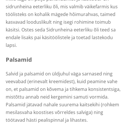
sidrunheina eeterliku õli, mis valmib väikefarmis kus
töölisteks on kohalik mägede hõimurahvas, taimed
kasvavad looduslikult ning isegi rohimine toimub
käsitsi. Ostes seda Sidrunheina eeterliku õli teed sa
endale lisaks pai käsitöölistele ja toetad lastekodu
lapsi.
Palsamid
Salvid ja palsamid on üldjuhul väga sarnased ning
veevabad (erinevalt kreemidest), kuid peamine vahe
on, et palsamid on kõvema ja tihkema konsistentsiga,
mistõttu annab neid kergemini samuti vormida.
Palsamid jätavad nahale suurema kaitsekihi (rohkem
mesilasvaha koostises võrreldes salviga) ning
töötavad hästi pealispinnal ja lihastes.