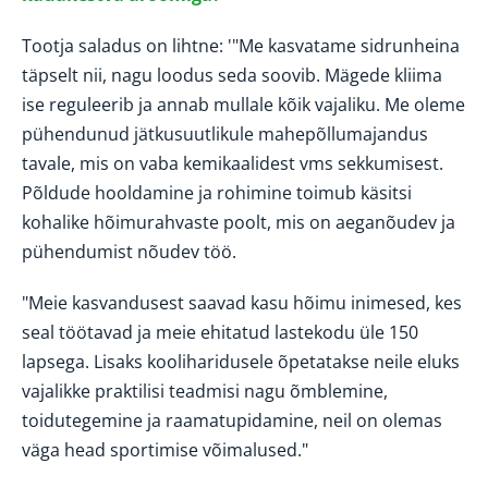
Tootja saladus on lihtne: '"Me kasvatame sidrunheina
täpselt nii, nagu loodus seda soovib. Mägede kliima
ise reguleerib ja annab mullale kõik vajaliku. Me oleme
pühendunud jätkusuutlikule mahepõllumajandus
tavale, mis on vaba kemikaalidest vms sekkumisest.
Põldude hooldamine ja rohimine toimub käsitsi
kohalike hõimurahvaste poolt, mis on aeganõudev ja
pühendumist nõudev töö.
"Meie kasvandusest saavad kasu hõimu inimesed, kes
seal töötavad ja meie ehitatud lastekodu üle 150
lapsega. Lisaks kooliharidusele õpetatakse neile eluks
vajalikke praktilisi teadmisi nagu õmblemine,
toidutegemine ja raamatupidamine, neil on olemas
väga head sportimise võimalused."