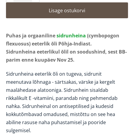
Lisage ostukorvi
Puhas ja orgaaniline
sidrunheina
(cymbopogon
flexuosus) eeterlik õli Põhja-Indiast.
Sidrunheina eeterlikul õlil on soodushind, sest BB-
parim enne kuupäev Nov 25.
Sidrunheina eeterlik õli on tugeva, sidrunit
meenutava lõhnaga - särtsakas, värske ja kergelt
maalähedase alatooniga. Sidrunhein sisaldab
rikkalikult E -vitamiini, parandab ning pehmendab
nahka. Sidrunheinal on antiseptilised ja kudesid
kokkutõmbavad omadused, mistõttu on see hea
abiline rasuse naha puhastamisel ja pooride
sulgemisel.