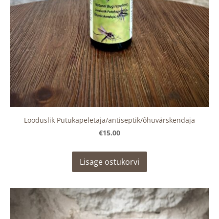
Looduslik Putukapeletaja/antiseptik/õhuvärskendaja
€15.00
Lisage ostukorvi