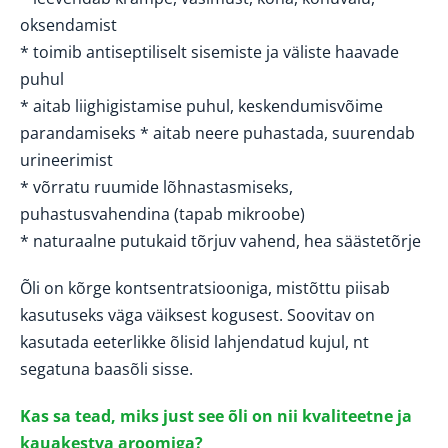
oksendamist
* toimib antiseptiliselt sisemiste ja väliste haavade
puhul
* aitab liighigistamise puhul, keskendumisvõime
parandamiseks * aitab neere puhastada, suurendab
urineerimist
* võrratu ruumide lõhnastasmiseks,
puhastusvahendina (tapab mikroobe)
* naturaalne putukaid tõrjuv vahend, hea säästetõrje
Õli on kõrge kontsentratsiooniga, mistõttu piisab
kasutuseks väga väiksest kogusest. Soovitav on
kasutada eeterlikke õlisid lahjendatud kujul, nt
segatuna baasõli sisse.
Kas sa tead, miks just see õli on nii kvaliteetne ja
kauakestva aroomiga?