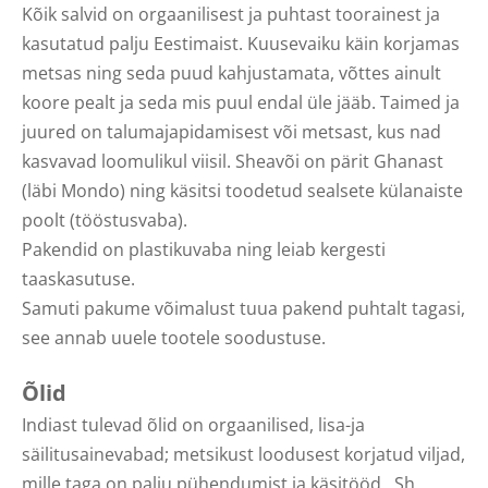
Kõik salvid on orgaanilisest ja puhtast toorainest ja
kasutatud palju Eestimaist. Kuusevaiku käin korjamas
metsas ning seda puud kahjustamata, võttes ainult
koore pealt ja seda mis puul endal üle jääb. Taimed ja
juured on talumajapidamisest või metsast, kus nad
kasvavad loomulikul viisil. Sheavõi on pärit Ghanast
(läbi Mondo) ning käsitsi toodetud sealsete külanaiste
poolt (tööstusvaba).
Pakendid on plastikuvaba ning leiab kergesti
taaskasutuse.
Samuti pakume võimalust tuua pakend puhtalt tagasi,
see annab uuele tootele soodustuse.
Õlid
Indiast tulevad õlid on orgaanilised, lisa-ja
säilitusainevabad; metsikust loodusest korjatud viljad,
mille taga on palju pühendumist ja käsitööd. Sh