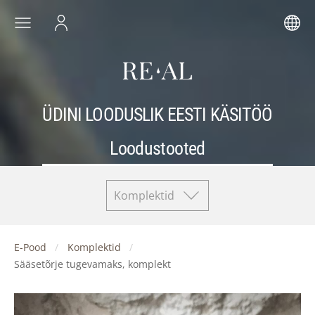
ÜDINI LOODUSLIK EESTI KÄSITÖÖ
Loodustooted
Komplektid
E-Pood
Komplektid
Sääsetõrje tugevamaks, komplekt