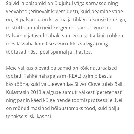
Salvid ja palsamid on üldjuhul väga sarnased ning
veevabad (erinevalt kreemidest), kuid peamine vahe
on, et palsamid on kõvema ja tihkema konsistentsiga,
mistõttu annab neid kergemini samuti vormida.
Palsamid jätavad nahale suurema kaitsekihi (rohkem
mesilasvaha koostises võrreldes salviga) ning
töötavad hästi pealispinnal ja lihastes.
Meie valikus olevad palsamid on kõik naturaalsed
tooted. Tahke nahapalsam (REAL) valmib Eestis
käsitööna, kuid valuleevendav Silver Clove tuleb Balilt.
Külastasin 2018 a alguse samuti väikest ‘peretehast’
ning panin käed külge nende toomisprotsessile. Neil
on mõned masinad hõlbustamaks tööd, kuid palju
tehakse siiski käsitsi.