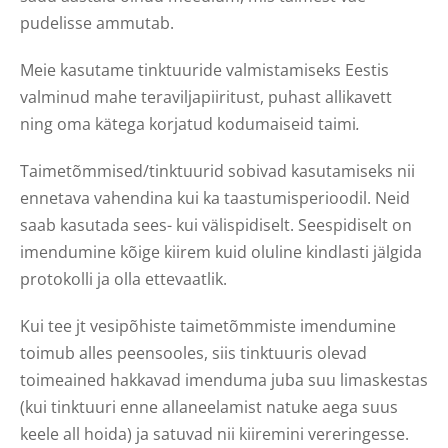
pudelisse ammutab.
Meie kasutame tinktuuride valmistamiseks Eestis
valminud mahe teraviljapiiritust, puhast allikavett
ning oma kätega korjatud kodumaiseid taimi
.
Taimetõmmised/tinktuurid sobivad kasutamiseks nii
ennetava vahendina kui ka taastumisperioodil. Neid
saab kasutada sees- kui välispidiselt. Seespidiselt on
imendumine kõige kiirem kuid oluline kindlasti jälgida
protokolli ja olla ettevaatlik.
Kui tee jt vesipõhiste taimetõmmiste imendumine
toimub alles peensooles, siis tinktuuris olevad
toimeained hakkavad imenduma juba suu limaskestas
(kui tinktuuri enne allaneelamist natuke aega suus
keele all hoida) ja satuvad nii kiiremini vereringesse.