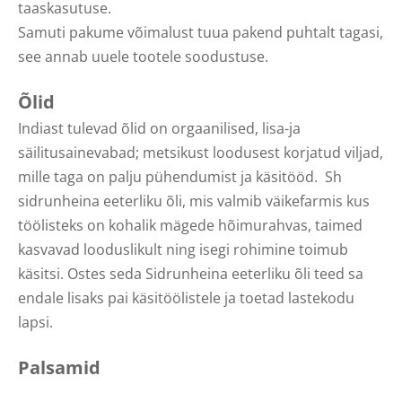
taaskasutuse.
Samuti pakume võimalust tuua pakend puhtalt tagasi,
see annab uuele tootele soodustuse.
Õlid
Indiast tulevad õlid on orgaanilised, lisa-ja
säilitusainevabad; metsikust loodusest korjatud viljad,
mille taga on palju pühendumist ja käsitööd. Sh
sidrunheina eeterliku õli, mis valmib väikefarmis kus
töölisteks on kohalik mägede hõimurahvas, taimed
kasvavad looduslikult ning isegi rohimine toimub
käsitsi. Ostes seda Sidrunheina eeterliku õli teed sa
endale lisaks pai käsitöölistele ja toetad lastekodu
lapsi.
Palsamid