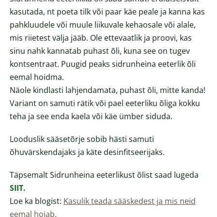
kasutada, nt poeta tilk või paar käe peale ja kanna kas
pahkluudele või muule liikuvale kehaosale või alale,
mis riietest välja jääb. Ole ettevaatlik ja proovi, kas
sinu nahk kannatab puhast õli, kuna see on tugev
kontsentraat. Puugid peaks sidrunheina eeterlik õli
eemal hoidma.
Näole kindlasti lahjendamata, puhast õli, mitte kanda!
Variant on samuti rätik või pael eeterliku õliga kokku
teha ja see enda kaela või käe ümber siduda.
Looduslik sääsetõrje sobib hästi samuti
õhuvärskendajaks ja käte desinfitseerijaks.
Täpsemalt Sidrunheina eeterlikust õlist saad lugeda
SIIT
.
Loe ka blogist:
Kasulik teada sääskedest ja mis neid
eemal hoiab
.