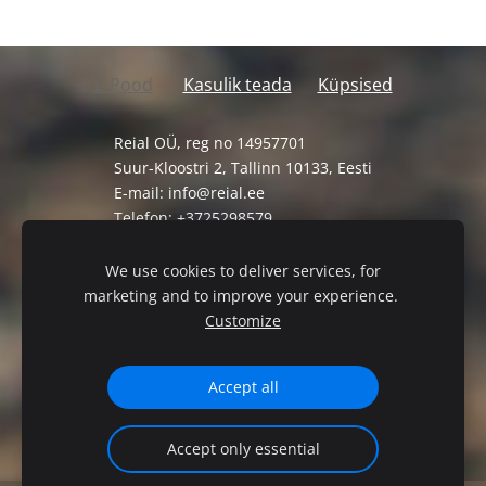
E-Pood
Kasulik teada
Küpsised
Reial OÜ, reg no 14957701
Suur-Kloostri 2, Tallinn 10133, Eesti
E-mail:
info@reial.ee
Telefon: +3725298579
Müügi-ja tagastustingimused
We use cookies to deliver services, for
Privaatsuspoliitika
marketing and to improve your experience.
Customize
Accept all
Accept only essential