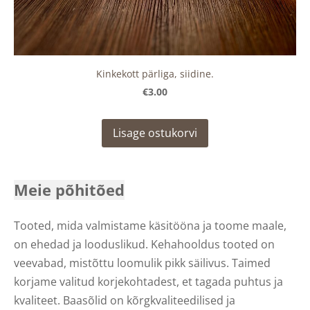
Kinkekott pärliga, siidine.
€3.00
Lisage ostukorvi
Meie põhitõed
Tooted, mida valmistame käsitööna ja toome maale,
on ehedad ja looduslikud. Kehahooldus tooted on
veevabad, mistõttu loomulik pikk säilivus. Taimed
korjame valitud korjekohtadest, et tagada puhtus ja
kvaliteet. Baasõlid on kõrgkvaliteedilised ja