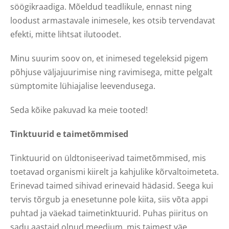
söögikraadiga. Mõeldud teadlikule, ennast ning
loodust armastavale inimesele, kes otsib tervendavat
efekti, mitte lihtsat ilutoodet.
Minu suurim soov on, et inimesed tegeleksid pigem
põhjuse väljajuurimise ning ravimisega, mitte pelgalt
sümptomite lühiajalise leevendusega.
Seda kõike pakuvad ka meie tooted!
Tinktuurid e taimetõmmised
Tinktuurid on üldtoniseerivad taimetõmmised, mis
toetavad organismi kiirelt ja kahjulike kõrvaltoimeteta.
Erinevad taimed sihivad erinevaid hädasid. Seega kui
tervis tõrgub ja enesetunne pole kiita, siis võta appi
puhtad ja väekad taimetinktuurid. Puhas piiritus on
sadu aastaid olnud meedium, mis taimest väe