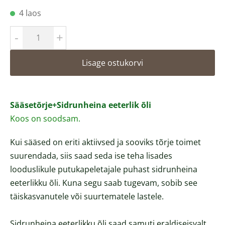
4 laos
-
+
Lisage ostukorvi
Sääsetõrje+Sidrunheina eeterlik õli
Koos on soodsam.
Kui sääsed on eriti aktiivsed ja sooviks tõrje toimet
suurendada, siis saad seda ise teha lisades
looduslikule putukapeletajale puhast sidrunheina
eeterlikku õli. Kuna segu saab tugevam, sobib see
täiskasvanutele või suurtematele lastele.
Sidrunheina eeterlikku õli saad samuti eraldiseisvalt