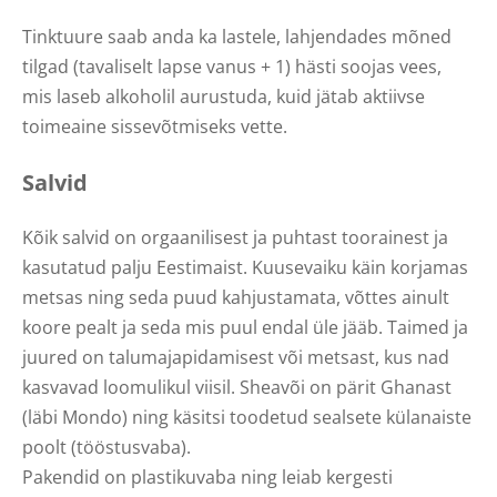
Tinktuure saab anda ka lastele, lahjendades mõned
tilgad (tavaliselt lapse vanus + 1) hästi soojas vees,
mis laseb alkoholil aurustuda, kuid jätab aktiivse
toimeaine sissevõtmiseks vette.
Salvid
Kõik salvid on orgaanilisest ja puhtast toorainest ja
kasutatud palju Eestimaist. Kuusevaiku käin korjamas
metsas ning seda puud kahjustamata, võttes ainult
koore pealt ja seda mis puul endal üle jääb. Taimed ja
juured on talumajapidamisest või metsast, kus nad
kasvavad loomulikul viisil. Sheavõi on pärit Ghanast
(läbi Mondo) ning käsitsi toodetud sealsete külanaiste
poolt (tööstusvaba).
Pakendid on plastikuvaba ning leiab kergesti