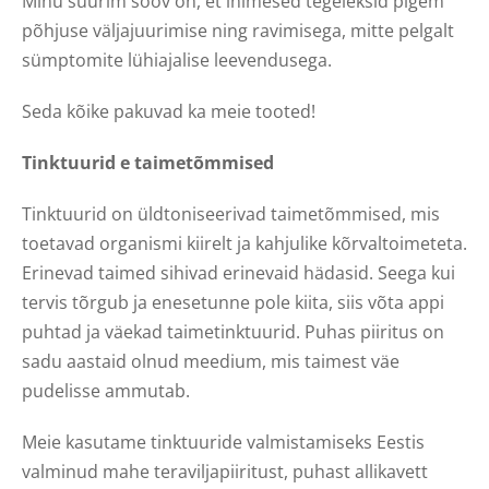
Minu suurim soov on, et inimesed tegeleksid pigem
põhjuse väljajuurimise ning ravimisega, mitte pelgalt
sümptomite lühiajalise leevendusega.
Seda kõike pakuvad ka meie tooted!
Tinktuurid e taimetõmmised
Tinktuurid on üldtoniseerivad taimetõmmised, mis
toetavad organismi kiirelt ja kahjulike kõrvaltoimeteta.
Erinevad taimed sihivad erinevaid hädasid. Seega kui
tervis tõrgub ja enesetunne pole kiita, siis võta appi
puhtad ja väekad taimetinktuurid. Puhas piiritus on
sadu aastaid olnud meedium, mis taimest väe
pudelisse ammutab.
Meie kasutame tinktuuride valmistamiseks Eestis
valminud mahe teraviljapiiritust, puhast allikavett