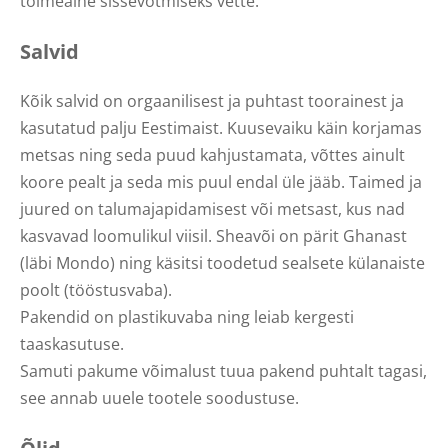
toimeaine sissevõtmiseks vette.
Salvid
Kõik salvid on orgaanilisest ja puhtast toorainest ja
kasutatud palju Eestimaist. Kuusevaiku käin korjamas
metsas ning seda puud kahjustamata, võttes ainult
koore pealt ja seda mis puul endal üle jääb. Taimed ja
juured on talumajapidamisest või metsast, kus nad
kasvavad loomulikul viisil. Sheavõi on pärit Ghanast
(läbi Mondo) ning käsitsi toodetud sealsete külanaiste
poolt (tööstusvaba).
Pakendid on plastikuvaba ning leiab kergesti
taaskasutuse.
Samuti pakume võimalust tuua pakend puhtalt tagasi,
see annab uuele tootele soodustuse.