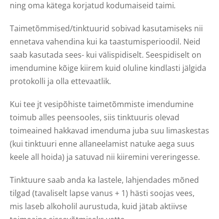
ning oma kätega korjatud kodumaiseid taimi
.
Taimetõmmised/tinktuurid sobivad kasutamiseks nii
ennetava vahendina kui ka taastumisperioodil. Neid
saab kasutada sees- kui välispidiselt. Seespidiselt on
imendumine kõige kiirem kuid oluline kindlasti jälgida
protokolli ja olla ettevaatlik.
Kui tee jt vesipõhiste taimetõmmiste imendumine
toimub alles peensooles, siis tinktuuris olevad
toimeained hakkavad imenduma juba suu limaskestas
(kui tinktuuri enne allaneelamist natuke aega suus
keele all hoida) ja satuvad nii kiiremini vereringesse.
Tinktuure saab anda ka lastele, lahjendades mõned
tilgad (tavaliselt lapse vanus + 1) hästi soojas vees,
mis laseb alkoholil aurustuda, kuid jätab aktiivse