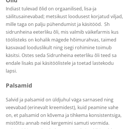
Õlid
Indiast tulevad õlid on orgaanilised, lisa-ja
säilitusainevabad; metsikust loodusest korjatud viljad,
mille taga on palju pühendumist ja käsitööd. Sh
sidrunheina eeterliku õli, mis valmib väikefarmis kus
töölisteks on kohalik mägede hõimurahvas, taimed
kasvavad looduslikult ning isegi rohimine toimub
käsitsi. Ostes seda Sidrunheina eeterliku õli teed sa
endale lisaks pai käsitöölistele ja toetad lastekodu
lapsi.
Palsamid
Salvid ja palsamid on üldjuhul väga sarnased ning
veevabad (erinevalt kreemidest), kuid peamine vahe
on, et palsamid on kõvema ja tihkema konsistentsiga,
mistõttu annab neid kergemini samuti vormida.