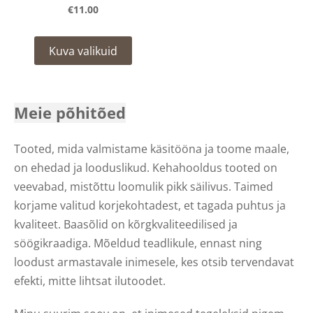
€11.00
Kuva valikuid
Meie põhitõed
Tooted, mida valmistame käsitööna ja toome maale,
on ehedad ja looduslikud. Kehahooldus tooted on
veevabad, mistõttu loomulik pikk säilivus. Taimed
korjame valitud korjekohtadest, et tagada puhtus ja
kvaliteet. Baasõlid on kõrgkvaliteedilised ja
söögikraadiga. Mõeldud teadlikule, ennast ning
loodust armastavale inimesele, kes otsib tervendavat
efekti, mitte lihtsat ilutoodet.