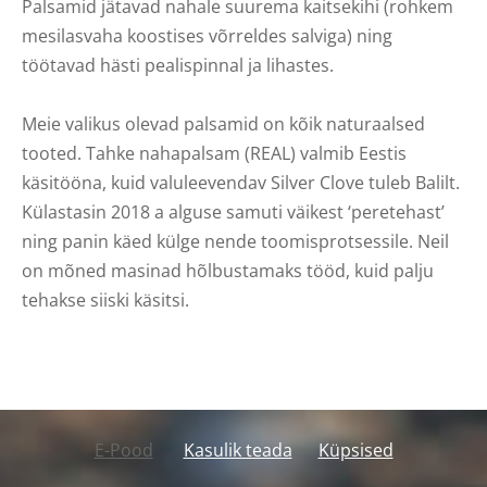
Palsamid jätavad nahale suurema kaitsekihi (rohkem
mesilasvaha koostises võrreldes salviga) ning
töötavad hästi pealispinnal ja lihastes.
Meie valikus olevad palsamid on kõik naturaalsed
tooted. Tahke nahapalsam (REAL) valmib Eestis
käsitööna, kuid valuleevendav Silver Clove tuleb Balilt.
Külastasin 2018 a alguse samuti väikest ‘peretehast’
ning panin käed külge nende toomisprotsessile. Neil
on mõned masinad hõlbustamaks tööd, kuid palju
tehakse siiski käsitsi.
E-Pood
Kasulik teada
Küpsised