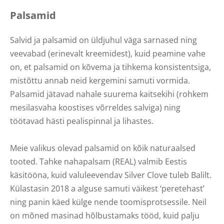
Palsamid
Salvid ja palsamid on üldjuhul väga sarnased ning
veevabad (erinevalt kreemidest), kuid peamine vahe
on, et palsamid on kõvema ja tihkema konsistentsiga,
mistõttu annab neid kergemini samuti vormida.
Palsamid jätavad nahale suurema kaitsekihi (rohkem
mesilasvaha koostises võrreldes salviga) ning
töötavad hästi pealispinnal ja lihastes.
Meie valikus olevad palsamid on kõik naturaalsed
tooted. Tahke nahapalsam (REAL) valmib Eestis
käsitööna, kuid valuleevendav Silver Clove tuleb Balilt.
Külastasin 2018 a alguse samuti väikest ‘peretehast’
ning panin käed külge nende toomisprotsessile. Neil
on mõned masinad hõlbustamaks tööd, kuid palju