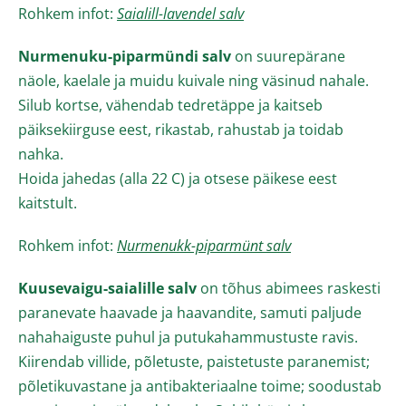
Rohkem infot:
Saialill-lavendel salv
Nurmenuku-piparmündi salv
on suurepärane
näole, kaelale ja muidu kuivale ning väsinud nahale.
Silub kortse, vähendab tedretäppe ja kaitseb
päiksekiirguse eest, rikastab, rahustab ja toidab
nahka.
Hoida jahedas (alla 22 C) ja otsese päikese eest
kaitstult.
Rohkem infot:
Nurmenukk-piparmünt salv
Kuusevaigu-saialille salv
on tõhus abimees raskesti
paranevate haavade ja haavandite, samuti paljude
nahahaiguste puhul ja
putukahammustuste ravis
.
Kiirendab villide, põletuste, paistetuste paranemist;
põletikuvastane ja antibakteriaalne toime; soodustab