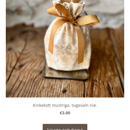
Kinkekott mustriga, tugevam riie.
€3.00