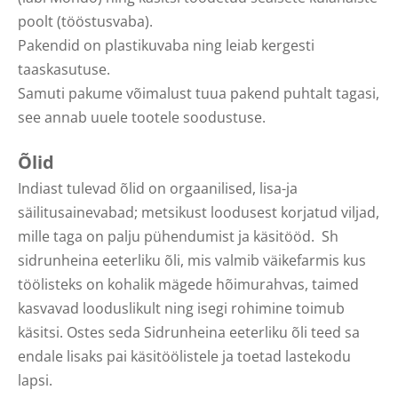
poolt (tööstusvaba).
Pakendid on plastikuvaba ning leiab kergesti
taaskasutuse.
Samuti pakume võimalust tuua pakend puhtalt tagasi,
see annab uuele tootele soodustuse.
Õlid
Indiast tulevad õlid on orgaanilised, lisa-ja
säilitusainevabad; metsikust loodusest korjatud viljad,
mille taga on palju pühendumist ja käsitööd. Sh
sidrunheina eeterliku õli, mis valmib väikefarmis kus
töölisteks on kohalik mägede hõimurahvas, taimed
kasvavad looduslikult ning isegi rohimine toimub
käsitsi. Ostes seda Sidrunheina eeterliku õli teed sa
endale lisaks pai käsitöölistele ja toetad lastekodu
lapsi.