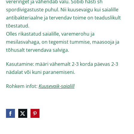
vereringet ja vähendab valu. Sobib hästi sh
spordivigastuste puhul. Nii k
uusevaigu kui saialille
antibakteriaalne ja tervendav toime on teaduslikult
tõestatud.
Olles rikastatud saialille, varemerohu ja
mesilasvahaga, on tegemist tummise, maasooja ja
tõhusalt tervendava salviga.
Kasutamine: määri vähemalt 2-3 korda päevas 2-3
nädalat või kuni paranemiseni.
Rohkem infot:
Kuusevaik-saialill