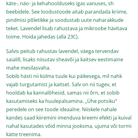
käte-, näo- ja kehahoolduseks igas vanuses, sh
beebidele. See loodustoode aitab parandada kriime,
pindmisi põletikke ja soodustab uute naharakkude
teket. Lavendel lisab rahustava ja mikroobe hävitava
toime. Hoida jahedas (alla 23C).
Salvis peitub rahustav lavendel, väega tervendav
saialill, lisaks niisutav sheavõi ja kaitsev eestimaine
mahe mesilasvaha.
Sobib hästi nii külma tuule kui päikesega, mil nahk
vajab turgutamist ja kaitset. Salv on nii tugev, et
hooldab ka kannalõhesid, samas nii õrn, et sobib
kasutamiseks ka huulepalsamina. „Ühe potsiku“
peredele on see toode ideaalne. Niiskele nahale
kandes saad kiiremini imenduva kreemi efekti ja kuival
nahal kasutades võid minna jooksma, ujuma või tormi
kätte treenima.