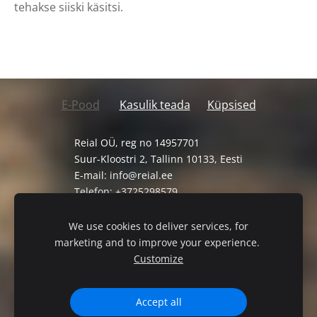
tehakse siiski käsitsi.
E-Pood
Kasulik teada
Küpsised
Reial OÜ, reg no 14957701
Suur-Kloostri 2, Tallinn 10133, Eesti
E-mail:
info@reial.ee
Telefon: +3725298579
Müügi-ja tagastustingimused
We use cookies to deliver services, for
Privaatsuspoliitika
marketing and to improve your experience.
Customize
Accept all