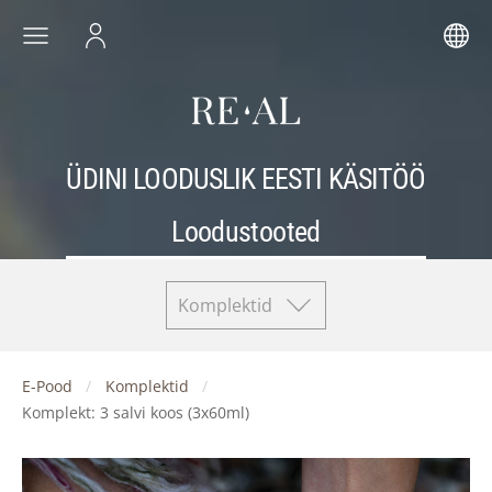
ÜDINI LOODUSLIK EESTI KÄSITÖÖ
Loodustooted
Komplektid
E-Pood
Komplektid
Komplekt: 3 salvi koos (3x60ml)