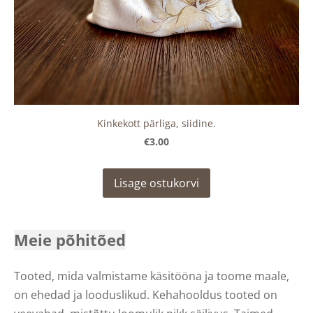
Kinkekott pärliga, siidine.
€3.00
Lisage ostukorvi
Meie põhitõed
Tooted, mida valmistame käsitööna ja toome maale,
on ehedad ja looduslikud. Kehahooldus tooted on