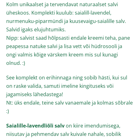
Kolm unikaalset ja tervendavat naturaalset salvi
üheskoos.
Komplekti kuulub: saialill-lavendel,
nurmenuku-piparmündi ja kuusevaigu-saialille salv.
Salvid igaks elujuhtumiks.
Nipp: salvist saad hõlpsasti endale kreemi teha, pane
peapessa natuke salvi ja lisa vett või hüdrosooli ja
ongi valmis kõige värskem kreem mis sul kunagi
olnud. :)
See komplekt on
erihinnaga ning sobib hästi, k
ui sul
on raske valida, samuti imeline kingituseks või
jagamiseks lähedastega!
Nt: üks endale, teine salv vanaemale ja kolmas sõbrale
:)
Saialille-lavendliõli salv
on kiire imendumisega,
niisutav ja pehmendav salv kuivale nahale, sobilik