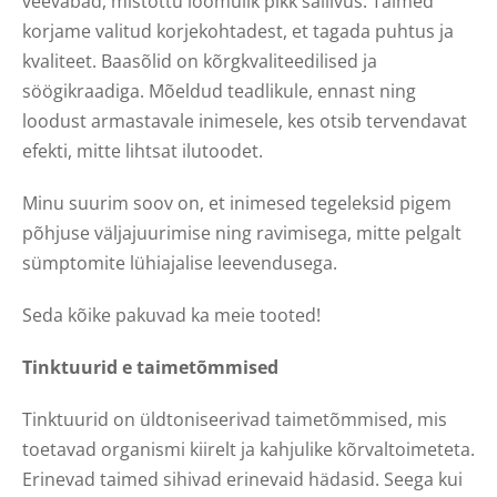
veevabad, mistõttu loomulik pikk säilivus. Taimed
korjame valitud korjekohtadest, et tagada puhtus ja
kvaliteet. Baasõlid on kõrgkvaliteedilised ja
söögikraadiga. Mõeldud teadlikule, ennast ning
loodust armastavale inimesele, kes otsib tervendavat
efekti, mitte lihtsat ilutoodet.
Minu suurim soov on, et inimesed tegeleksid pigem
põhjuse väljajuurimise ning ravimisega, mitte pelgalt
sümptomite lühiajalise leevendusega.
Seda kõike pakuvad ka meie tooted!
Tinktuurid e taimetõmmised
Tinktuurid on üldtoniseerivad taimetõmmised, mis
toetavad organismi kiirelt ja kahjulike kõrvaltoimeteta.
Erinevad taimed sihivad erinevaid hädasid. Seega kui