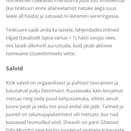
toimeained hakkavad imenduma juba suu limaskestas
(kui tinktuuri enne allaneelamist natuke aega suus
keele all hoida) ja satuvad nii kiiremini vereringesse.
Tinktuure saab anda ka lastele, lahjendades mõned
tilgad (tavaliselt lapse vanus + 1) hästi soojas vees,
mis laseb alkoholil aurustuda, kuid jätab aktiivse
toimeaine sissevõtmiseks vette.
Salvid
Kõik salvid on orgaanilisest ja puhtast toorainest ja
kasutatud palju Eestimaist. Kuusevaiku käin korjamas
metsas ning seda puud kahjustamata, võttes ainult
koore pealt ja seda mis puul endal üle jääb. Taimed ja
juured on talumajapidamisest või metsast, kus nad
kasvavad loomulikul viisil. Sheavõi on pärit Ghanast
(läbi Mondo) ning käsitsi toodetud sealsete külanaiste