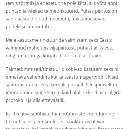
tervis tõrgub ja enesetunne pole kiita, siis võta appi
puhtad ja väekad taimetinktuurid. Puhas piiritus on
sadu aastaid olnud meedium, mis taimest väe
pudelisse ammutab.
Meie kasutame tinktuuride valmistamiseks Eestis
valminud mahe teraviljapiiritust, puhast allikavett
ning oma kätega korjatud kodumaiseid taimi
.
Taimetõmmised/tinktuurid sobivad kasutamiseks nii
ennetava vahendina kui ka taastumisperioodil. Neid
saab kasutada sees- kui välispidiselt. Seespidiselt on
imendumine kõige kiirem kuid oluline kindlasti jälgida
protokolli ja olla ettevaatlik.
Kui tee jt vesipõhiste taimetõmmiste imendumine
toimub alles peensooles, siis tinktuuris olevad