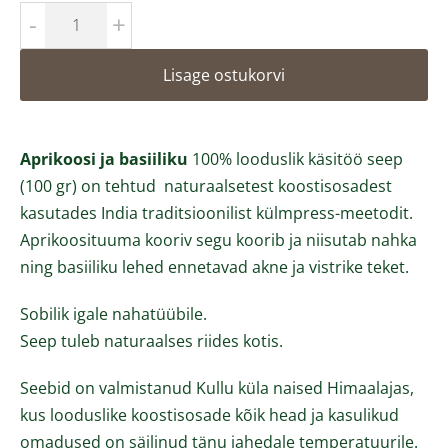
-
+
Lisage ostukorvi
Aprikoosi ja basiiliku
100% looduslik käsitöö seep
(100 gr) on tehtud naturaalsetest koostisosadest
kasutades India traditsioonilist külmpress-meetodit.
Aprikoosituuma kooriv segu koorib ja niisutab nahka
ning basiiliku lehed ennetavad akne ja vistrike teket.
Sobilik igale nahatüübile.
Seep tuleb naturaalses riides kotis.
Seebid on valmistanud Kullu küla naised Himaalajas,
kus looduslike koostisosade kõik head ja kasulikud
omadused on säilinud tänu jahedale temperatuurile.