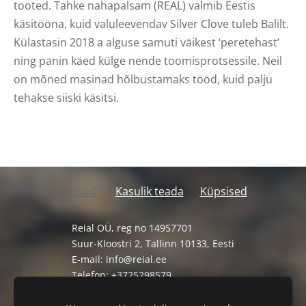
tooted. Tahke nahapalsam (REAL) valmib Eestis
käsitööna, kuid valuleevendav Silver Clove tuleb Balilt.
Külastasin 2018 a alguse samuti väikest ‘peretehast’
ning panin käed külge nende toomisprotsessile. Neil
on mõned masinad hõlbustamaks tööd, kuid palju
tehakse siiski käsitsi.
E-Pood
Kasulik teada
Küpsised
Reial OÜ, reg no 14957701
Suur-Kloostri 2, Tallinn 10133, Eesti
E-mail:
info@reial.ee
Telefon: +3725298579