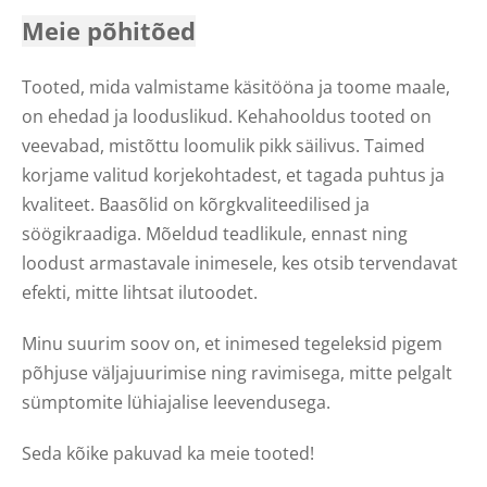
Meie põhitõed
Tooted, mida valmistame käsitööna ja toome maale,
on ehedad ja looduslikud. Kehahooldus tooted on
veevabad, mistõttu loomulik pikk säilivus. Taimed
korjame valitud korjekohtadest, et tagada puhtus ja
kvaliteet. Baasõlid on kõrgkvaliteedilised ja
söögikraadiga. Mõeldud teadlikule, ennast ning
loodust armastavale inimesele, kes otsib tervendavat
efekti, mitte lihtsat ilutoodet.
Minu suurim soov on, et inimesed tegeleksid pigem
põhjuse väljajuurimise ning ravimisega, mitte pelgalt
sümptomite lühiajalise leevendusega.
Seda kõike pakuvad ka meie tooted!