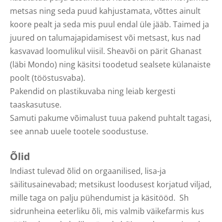
metsas ning seda puud kahjustamata, võttes ainult
koore pealt ja seda mis puul endal üle jääb. Taimed ja
juured on talumajapidamisest või metsast, kus nad
kasvavad loomulikul viisil. Sheavõi on pärit Ghanast
(läbi Mondo) ning käsitsi toodetud sealsete külanaiste
poolt (tööstusvaba).
Pakendid on plastikuvaba ning leiab kergesti
taaskasutuse.
Samuti pakume võimalust tuua pakend puhtalt tagasi,
see annab uuele tootele soodustuse.
Õlid
Indiast tulevad õlid on orgaanilised, lisa-ja
säilitusainevabad; metsikust loodusest korjatud viljad,
mille taga on palju pühendumist ja käsitööd. Sh
sidrunheina eeterliku õli, mis valmib väikefarmis kus