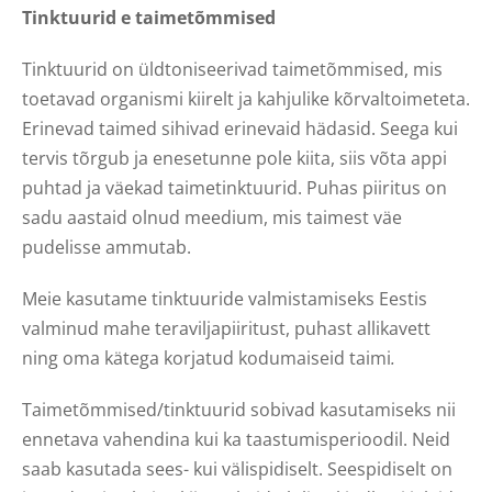
Tinktuurid e taimetõmmised
Tinktuurid on üldtoniseerivad taimetõmmised, mis
toetavad organismi kiirelt ja kahjulike kõrvaltoimeteta.
Erinevad taimed sihivad erinevaid hädasid. Seega kui
tervis tõrgub ja enesetunne pole kiita, siis võta appi
puhtad ja väekad taimetinktuurid. Puhas piiritus on
sadu aastaid olnud meedium, mis taimest väe
pudelisse ammutab.
Meie kasutame tinktuuride valmistamiseks Eestis
valminud mahe teraviljapiiritust, puhast allikavett
ning oma kätega korjatud kodumaiseid taimi
.
Taimetõmmised/tinktuurid sobivad kasutamiseks nii
ennetava vahendina kui ka taastumisperioodil. Neid
saab kasutada sees- kui välispidiselt. Seespidiselt on