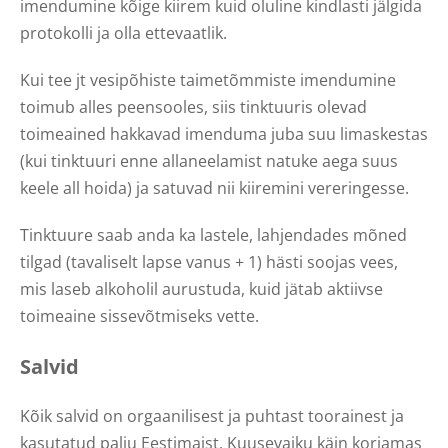
imendumine kõige kiirem kuid oluline kindlasti jälgida
protokolli ja olla ettevaatlik.
Kui tee jt vesipõhiste taimetõmmiste imendumine
toimub alles peensooles, siis tinktuuris olevad
toimeained hakkavad imenduma juba suu limaskestas
(kui tinktuuri enne allaneelamist natuke aega suus
keele all hoida) ja satuvad nii kiiremini vereringesse.
Tinktuure saab anda ka lastele, lahjendades mõned
tilgad (tavaliselt lapse vanus + 1) hästi soojas vees,
mis laseb alkoholil aurustuda, kuid jätab aktiivse
toimeaine sissevõtmiseks vette.
Salvid
Kõik salvid on orgaanilisest ja puhtast toorainest ja
kasutatud palju Eestimaist. Kuusevaiku käin korjamas