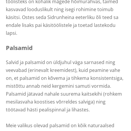
töölisteks on kohalik mägede hõimurahvas, taimed
kasvavad looduslikult ning isegi rohimine toimub
käsitsi. Ostes seda Sidrunheina eeterliku õli teed sa
endale lisaks pai käsitöölistele ja toetad lastekodu
lapsi.
Palsamid
Salvid ja palsamid on üldjuhul väga sarnased ning
veevabad (erinevalt kreemidest), kuid peamine vahe
on, et palsamid on kõvema ja tihkema konsistentsiga,
mistõttu annab neid kergemini samuti vormida.
Palsamid jätavad nahale suurema kaitsekihi (rohkem
mesilasvaha koostises võrreldes salviga) ning
töötavad hästi pealispinnal ja lihastes.
Meie valikus olevad palsamid on kõik naturaalsed