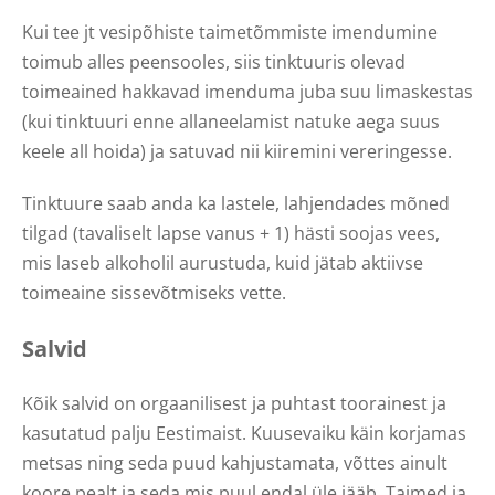
Kui tee jt vesipõhiste taimetõmmiste imendumine
toimub alles peensooles, siis tinktuuris olevad
toimeained hakkavad imenduma juba suu limaskestas
(kui tinktuuri enne allaneelamist natuke aega suus
keele all hoida) ja satuvad nii kiiremini vereringesse.
Tinktuure saab anda ka lastele, lahjendades mõned
tilgad (tavaliselt lapse vanus + 1) hästi soojas vees,
mis laseb alkoholil aurustuda, kuid jätab aktiivse
toimeaine sissevõtmiseks vette.
Salvid
Kõik salvid on orgaanilisest ja puhtast toorainest ja
kasutatud palju Eestimaist. Kuusevaiku käin korjamas
metsas ning seda puud kahjustamata, võttes ainult
koore pealt ja seda mis puul endal üle jääb. Taimed ja