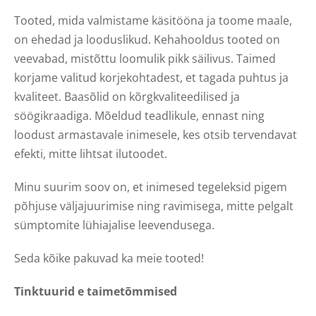
Tooted, mida valmistame käsitööna ja toome maale,
on ehedad ja looduslikud. Kehahooldus tooted on
veevabad, mistõttu loomulik pikk säilivus. Taimed
korjame valitud korjekohtadest, et tagada puhtus ja
kvaliteet. Baasõlid on kõrgkvaliteedilised ja
söögikraadiga. Mõeldud teadlikule, ennast ning
loodust armastavale inimesele, kes otsib tervendavat
efekti, mitte lihtsat ilutoodet.
Minu suurim soov on, et inimesed tegeleksid pigem
põhjuse väljajuurimise ning ravimisega, mitte pelgalt
sümptomite lühiajalise leevendusega.
Seda kõike pakuvad ka meie tooted!
Tinktuurid e taimetõmmised