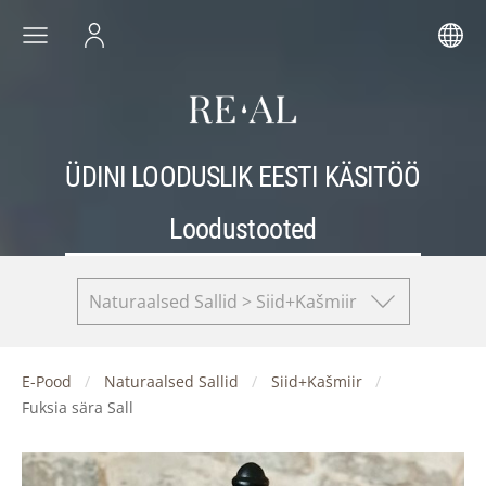
ÜDINI LOODUSLIK EESTI KÄSITÖÖ
Loodustooted
Naturaalsed Sallid > Siid+Kašmiir
E-Pood
Naturaalsed Sallid
Siid+Kašmiir
Fuksia sära Sall