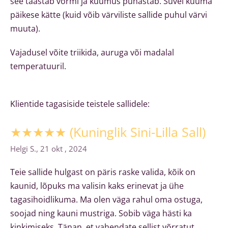
see taastab vormi ja kuumus puhastab. Suvel kuuma
päikese kätte (kuid võib värviliste sallide puhul värvi
muuta).
Vajadusel võite triikida, auruga või madalal
temperatuuril.
Klientide tagasiside teistele sallidele:
★★★★★
(Kuninglik Sini-Lilla Sall)
Helgi S., 21 okt , 2024
Teie sallide hulgast on päris raske valida, kõik on
kaunid, lõpuks ma valisin kaks erinevat ja ühe
tagasihoidlikuma. Ma olen väga rahul oma ostuga,
soojad ning kauni mustriga. Sobib väga hästi ka
kinkimiseks. Tänan, et vahendate sellist võrratut