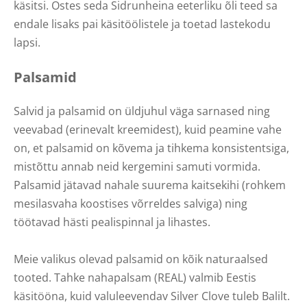
käsitsi. Ostes seda Sidrunheina eeterliku õli teed sa
endale lisaks pai käsitöölistele ja toetad lastekodu
lapsi.
Palsamid
Salvid ja palsamid on üldjuhul väga sarnased ning
veevabad (erinevalt kreemidest), kuid peamine vahe
on, et palsamid on kõvema ja tihkema konsistentsiga,
mistõttu annab neid kergemini samuti vormida.
Palsamid jätavad nahale suurema kaitsekihi (rohkem
mesilasvaha koostises võrreldes salviga) ning
töötavad hästi pealispinnal ja lihastes.
Meie valikus olevad palsamid on kõik naturaalsed
tooted. Tahke nahapalsam (REAL) valmib Eestis
käsitööna, kuid valuleevendav Silver Clove tuleb Balilt.