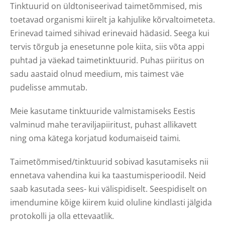
Tinktuurid on üldtoniseerivad taimetõmmised, mis
toetavad organismi kiirelt ja kahjulike kõrvaltoimeteta.
Erinevad taimed sihivad erinevaid hädasid. Seega kui
tervis tõrgub ja enesetunne pole kiita, siis võta appi
puhtad ja väekad taimetinktuurid. Puhas piiritus on
sadu aastaid olnud meedium, mis taimest väe
pudelisse ammutab.
Meie kasutame tinktuuride valmistamiseks Eestis
valminud mahe teraviljapiiritust, puhast allikavett
ning oma kätega korjatud kodumaiseid taimi
.
Taimetõmmised/tinktuurid sobivad kasutamiseks nii
ennetava vahendina kui ka taastumisperioodil. Neid
saab kasutada sees- kui välispidiselt. Seespidiselt on
imendumine kõige kiirem kuid oluline kindlasti jälgida
protokolli ja olla ettevaatlik.