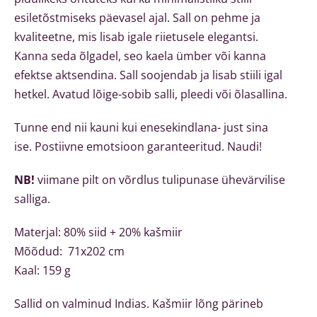
esiletõstmiseks päevasel ajal.
Sall on pehme ja
kvaliteetne, mis lisab igale riietusele elegantsi.
Kanna seda õlgadel, seo kaela ümber või kanna
efektse aktsendina. Sall soojendab ja lisab stiili igal
hetkel. Avatud lõige-sobib salli, pleedi või õlasallina.
Tunne end nii kauni kui enesekindlana- just sina
ise. Postiivne emotsioon garanteeritud. Naudi!
NB!
viimane pilt on võrdlus tulipunase ühevärvilise
salliga.
Materjal: 80% siid + 20% kašmiir
Mõõdud: 71x202 cm
Kaal: 159 g
Sallid on valminud Indias. Kašmiir lõng pärineb