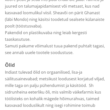
juured on talumajapidamisest või metsast, kus nad
kasvavad loomulikul viisil. Sheavõi on pärit Ghanast
(läbi Mondo) ning käsitsi toodetud sealsete külanaiste
poolt (tööstusvaba).
Pakendid on plastikuvaba ning leiab kergesti
taaskasutuse.
Samuti pakume võimalust tuua pakend puhtalt tagasi,
see annab uuele tootele soodustuse.
Õlid
Indiast tulevad õlid on orgaanilised, lisa-ja
säilitusainevabad; metsikust loodusest korjatud viljad,
mille taga on palju pühendumist ja käsitööd. Sh
sidrunheina eeterliku õli, mis valmib väikefarmis kus
töölisteks on kohalik mägede hõimurahvas, taimed
kasvavad looduslikult ning isegi rohimine toimub