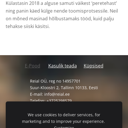
Külastasin 2018 a alguse samuti väikest ‘peretehast’
ning panin käed külge nende toomisprotsessile. Neil
on mõned masinad hõlbustamaks tööd, kuid palju
tehakse siiski käsitsi.
E-Pood
Kasulik teada
Küpsised
Reial OÜ, reg no 14957701
Suur-Kloostri 2, Tallinn 10133, Eesti
E-mail:
info@reial.ee
Telefon: +3725298579
Müügi-ja tagastustingimused
We use cookies to deliver services, for
Privaatsuspoliitika
marketing and to improve your experience.
Customize