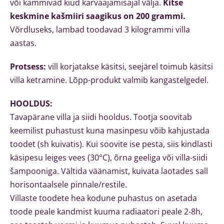
või kammivad kiud karvaajamisajal välja.
Kitse
keskmine kašmiiri saagikus on 200 grammi.
Võrdluseks, lambad toodavad 3 kilogrammi villa
aastas.
Protsess:
vill korjatakse käsitsi, seejärel toimub käsitsi
villa ketramine. Lõpp-produkt valmib kangastelgedel.
HOOLDUS:
Tavapärane villa ja siidi hooldus. Tootja soovitab
keemilist puhastust kuna masinpesu võib kahjustada
toodet (sh kuivatis). Kui soovite ise pesta, siis kindlasti
käsipesu leiges vees (30°C), õrna geeliga või villa-siidi
šampooniga. Vältida väänamist, kuivata laotades sall
horisontaalsele pinnale/restile.
Villaste toodete hea kodune puhastus on asetada
toode peale kandmist kuuma radiaatori peale 2-8h,