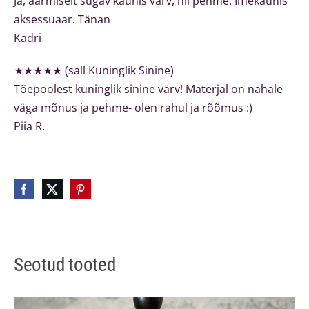
Ja, äärmiselt sügav kaunis värv, nii pehme. Imekaunis
aksessuaar. Tänan
Kadri
★★★★★ (sall Kuninglik Sinine)
Tõepoolest kuninglik sinine värv! Materjal on nahale
väga mõnus ja pehme- olen rahul ja rõõmus :)
Piia R.
Seotud tooted