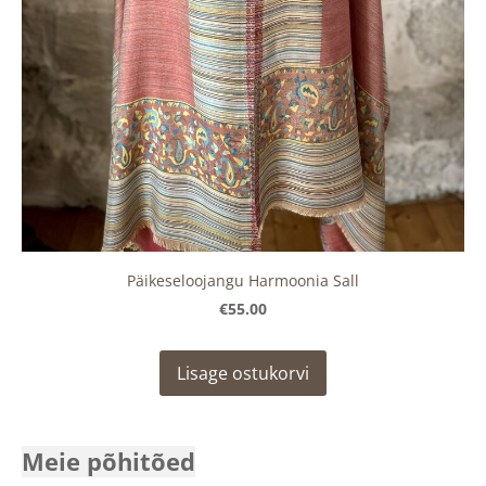
Päikeseloojangu Harmoonia Sall
€55.00
Lisage ostukorvi
Meie põhitõed