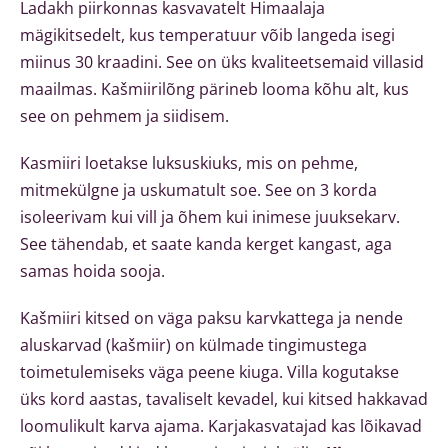
Ladakh piirkonnas kasvavatelt Himaalaja
mägikitsedelt, kus temperatuur võib langeda isegi
miinus 30 kraadini. See on üks kvaliteetsemaid villasid
maailmas. Kašmiirilõng pärineb looma kõhu alt, kus
see on pehmem ja siidisem.
Kasmiiri loetakse luksuskiuks, mis on pehme,
mitmekülgne ja uskumatult soe. See on 3 korda
isoleerivam kui vill ja õhem kui inimese juuksekarv.
See tähendab, et saate kanda kerget kangast, aga
samas hoida sooja.
Kašmiiri kitsed on väga paksu karvkattega ja nende
aluskarvad (kašmiir) on külmade tingimustega
toimetulemiseks väga peene kiuga. Villa kogutakse
üks kord aastas, tavaliselt kevadel, kui kitsed hakkavad
loomulikult karva ajama. Karjakasvatajad kas lõikavad