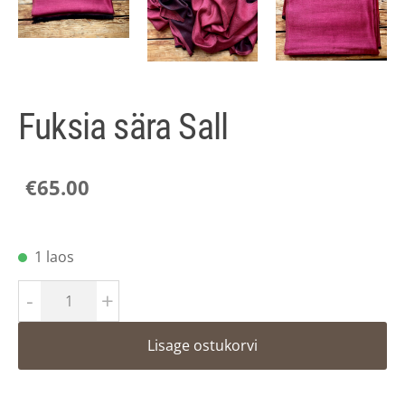
Fuksia sära Sall
€65.00
1 laos
-
+
Lisage ostukorvi