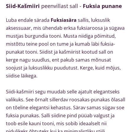
Siid-Kašmiiri
peenvillast sall -
Fuksia punane
Luba endale särada
Fuksiasära
sallis, luksuslik
aksessuaar, mis ühendab erksa fuksiaroosa ja sügava
mustjas burgundia tooni. Musta niidiga põimitud,
mistõttu teine pool on tume ja kumab läbi fuksia-
punakat tooni. Siidist ja kašmiirist kootud sall on
kerge nagu suudlus, ent pakub samas mõnusat
soojust ja luksuslikku puudutust.
Kerge, kuid mõjus,
siidise läikega.
Siidi-kašmiiri segu muudab selle ajatult elegantseks
valikuks. See õrnalt sillerdav roosakas-punakas õlasall
on tõeline elegantsi kehastus.
Särav samas sügav soe
fuksia punakas.
Salli siidine pind püüab valgust ja
toob esile kauni tooni, mis sobib ideaalselt nii
pidulikeks õhtuteks kui ka minimalistliku stiili