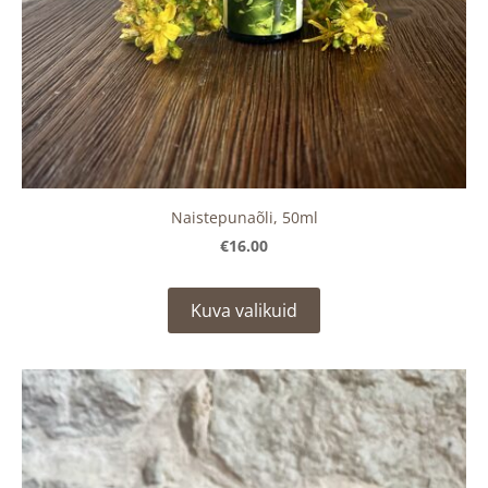
Naistepunaõli, 50ml
€16.00
Kuva valikuid