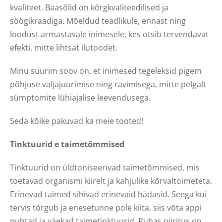
kvaliteet. Baasõlid on kõrgkvaliteedilised ja
söögikraadiga. Mõeldud teadlikule, ennast ning
loodust armastavale inimesele, kes otsib tervendavat
efekti, mitte lihtsat ilutoodet.
Minu suurim soov on, et inimesed tegeleksid pigem
põhjuse väljajuurimise ning ravimisega, mitte pelgalt
sümptomite lühiajalise leevendusega.
Seda kõike pakuvad ka meie tooted!
Tinktuurid e taimetõmmised
Tinktuurid on üldtoniseerivad taimetõmmised, mis
toetavad organismi kiirelt ja kahjulike kõrvaltoimeteta.
Erinevad taimed sihivad erinevaid hädasid. Seega kui
tervis tõrgub ja enesetunne pole kiita, siis võta appi
puhtad ja väekad taimetinktuurid. Puhas piiritus on