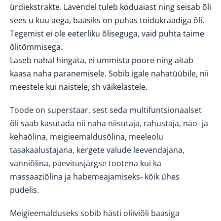
ürdiekstrakte. Lavendel tuleb koduaiast ning seisab õli
sees u kuu aega, baasiks on puhas toidukraadiga õli.
Tegemist ei ole eeterliku õliseguga, vaid puhta taime
õlitõmmisega.
Laseb nahal hingata, ei ummista poore ning
aitab
kaasa
naha paranemisele
. Sobib igale nahatüübile, nii
meestele kui naistele, sh väikelastele.
Toode on superstaar, sest seda multifuntsionaalset
õli saab kasutada nii naha niisutaja, rahustaja, näo- ja
kehaõlina, meigieemaldusõlina, meeleolu
tasakaalustajana, kergete valude leevendajana,
vanniõlina, päevitusjärgse tootena kui ka
massaaziõlina ja
habemeajamiseks- kõik ühes
pudelis.
Meigieemalduseks sobib hästi oliiviõli baasiga