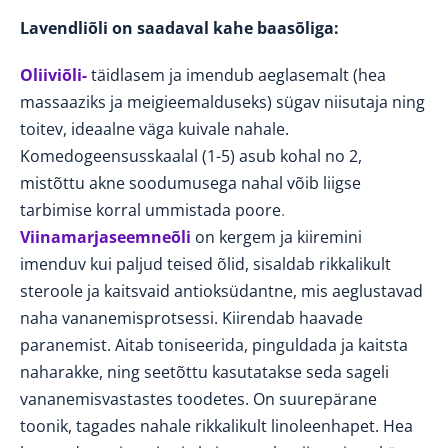
Lavendliõli on saadaval kahe baasõliga:
Oliiviõli-
täidlasem ja imendub aeglasemalt (hea
massaaziks ja meigieemalduseks) sügav niisutaja ning
toitev, ideaalne väga kuivale nahale.
Komedogeensusskaalal (1-5) asub kohal no 2,
mistõttu akne soodumusega nahal võib liigse
tarbimise korral
ummistada poore
.
Viinamarjaseemneõli
on kergem ja kiiremini
imenduv kui paljud teised õlid, sisaldab rikkalikult
steroole ja kaitsvaid antioksüdantne, mis aeglustavad
naha vananemisprotsessi. Kiirendab haavade
paranemist. Aitab toniseerida, pinguldada ja kaitsta
naharakke, ning seetõttu kasutatakse seda sageli
vananemisvastastes toodetes. On suurepärane
toonik, tagades nahale rikkalikult linoleenhapet. Hea