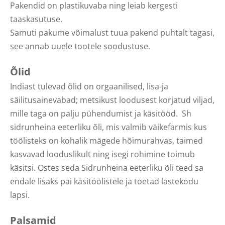
Pakendid on plastikuvaba ning leiab kergesti
taaskasutuse.
Samuti pakume võimalust tuua pakend puhtalt tagasi,
see annab uuele tootele soodustuse.
Õlid
Indiast tulevad õlid on orgaanilised, lisa-ja
säilitusainevabad; metsikust loodusest korjatud viljad,
mille taga on palju pühendumist ja käsitööd. Sh
sidrunheina eeterliku õli, mis valmib väikefarmis kus
töölisteks on kohalik mägede hõimurahvas, taimed
kasvavad looduslikult ning isegi rohimine toimub
käsitsi. Ostes seda Sidrunheina eeterliku õli teed sa
endale lisaks pai käsitöölistele ja toetad lastekodu
lapsi.
Palsamid