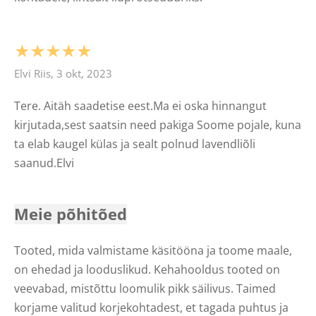
★★★★★
Elvi Riis, 3 okt, 2023
Tere. Aitäh saadetise eest.Ma ei oska hinnangut
kirjutada,sest saatsin need pakiga Soome pojale, kuna
ta elab kaugel külas ja sealt polnud lavendliõli
saanud.Elvi
Meie põhitõed
Tooted, mida valmistame käsitööna ja toome maale,
on ehedad ja looduslikud. Kehahooldus tooted on
veevabad, mistõttu loomulik pikk säilivus. Taimed
korjame valitud korjekohtadest, et tagada puhtus ja