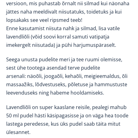
versioon, mis puhastab õrnalt nii silmad kui näonaha
jättes naha meeldivalt niisutatuks, toidetuks ja kui
lopsakaks see veel ripsmed teeb!
Enne kasutamist niisuta nahk ja silmad, lisa vatile
lavendliõli (võid soovi korral samuti vatipatja
imekergelt niisutada) ja pühi harjumuspäraselt.
Seega unusta pudelite meri ja tee ruumi olemisse,
sest ühe
tootega asendad terve pudelite
arse
nali: näoõli, joogaõli, kehaõli, meigieemaldus, õli
massaažiks, lõdvestuseks, põletuse ja hammustuste
leevenduseks ning habeme hooldamiseks.
Lavendliõli on super kaaslane reisile, pealegi mahub
50 ml pudel hästi käsipagasisse ja on v
äga hea toode
lastega peredesse, kus üks pudel saab täita mitut
ülesannet.