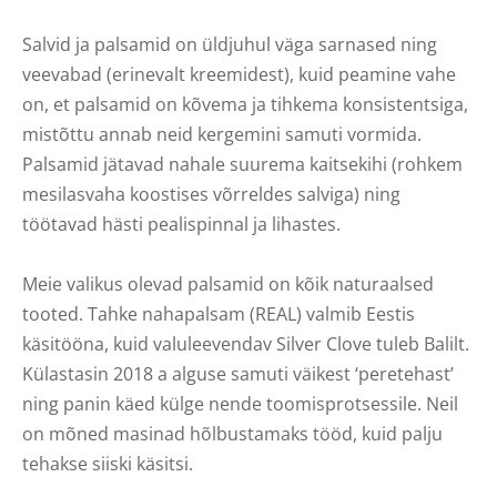
Salvid ja palsamid on üldjuhul väga sarnased ning
veevabad (erinevalt kreemidest), kuid peamine vahe
on, et palsamid on kõvema ja tihkema konsistentsiga,
mistõttu annab neid kergemini samuti vormida.
Palsamid jätavad nahale suurema kaitsekihi (rohkem
mesilasvaha koostises võrreldes salviga) ning
töötavad hästi pealispinnal ja lihastes.
Meie valikus olevad palsamid on kõik naturaalsed
tooted. Tahke nahapalsam (REAL) valmib Eestis
käsitööna, kuid valuleevendav Silver Clove tuleb Balilt.
Külastasin 2018 a alguse samuti väikest ‘peretehast’
ning panin käed külge nende toomisprotsessile. Neil
on mõned masinad hõlbustamaks tööd, kuid palju
tehakse siiski käsitsi.