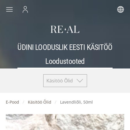
ÜDINI LOODUSLIK EESTI KÄSITÖÖ
Loodustooted
Käsitöö Õlid
E-Pood
Käsitöö Õlid
Lavendliõli, 50ml