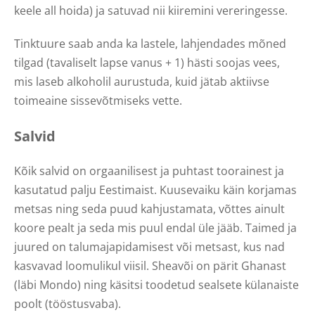
keele all hoida) ja satuvad nii kiiremini vereringesse.
Tinktuure saab anda ka lastele, lahjendades mõned
tilgad (tavaliselt lapse vanus + 1) hästi soojas vees,
mis laseb alkoholil aurustuda, kuid jätab aktiivse
toimeaine sissevõtmiseks vette.
Salvid
Kõik salvid on orgaanilisest ja puhtast toorainest ja
kasutatud palju Eestimaist. Kuusevaiku käin korjamas
metsas ning seda puud kahjustamata, võttes ainult
koore pealt ja seda mis puul endal üle jääb. Taimed ja
juured on talumajapidamisest või metsast, kus nad
kasvavad loomulikul viisil. Sheavõi on pärit Ghanast
(läbi Mondo) ning käsitsi toodetud sealsete külanaiste
poolt (tööstusvaba).