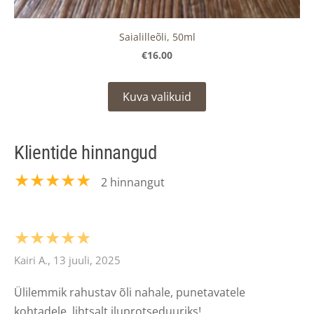
Saialilleõli, 50ml
€16.00
Kuva valikuid
Klientide hinnangud
★★★★★
2 hinnangut
★★★★★
Kairi A., 13 juuli, 2025
Ülilemmik rahustav õli nahale, punetavatele
kohtadele, lihtsalt iluprotseduuriks!