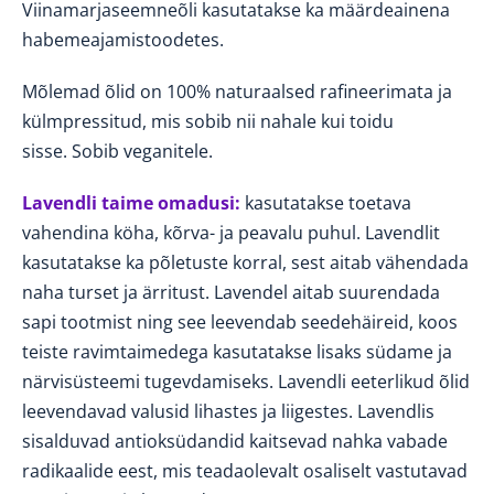
Viinamarjaseemneõli kasutatakse ka määrdeainena
habemeajamistoodetes.
Mõlemad õlid on 100% naturaalsed rafineerimata ja
külmpressitud, mis sobib nii nahale kui toidu
sisse.
Sobib veganitele.
Lavendli taime omadusi:
kasutatakse toetava
vahendina köha, kõrva- ja peavalu puhul.
Lavendlit
kasutatakse ka põletuste korral, sest aitab vähendada
naha turset ja ärritust. Lavendel aitab suurendada
sapi
tootmist ning see leevendab seedehäireid, koos
teiste ravimtaimedega kasutatakse lisaks südame ja
närvisüsteemi tugevdamiseks
. Lavendli eeterlikud õlid
leevendavad valusid lihastes ja liigestes. Lavendlis
sisalduvad antioksüdandid kaitsevad nahka vabade
radikaalide eest, mis teadaolevalt osaliselt vastutavad