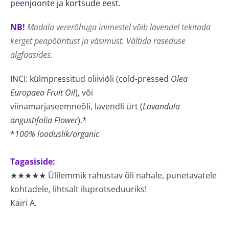
peenjoonte ja kortsude eest.
NB!
Madala vererõhuga inimestel võib lavendel tekitada
kerget peapööritust ja väsimust.
Vältid
a raseduse
algfaasides.
INCI: külmpressitud
oliivi
õli (
cold-pressed
Olea
Europaea Fruit Oil
), või
viinamarjaseemneõli,
lavendli
ürt (
Lavandula
angustifolia
Flower
).
*
*
100% looduslik/organic
Tagasiside:
★★★★★
Ülilemmik rahustav õli nahale, punetavatele
kohtadele, lihtsalt iluprotseduuriks!
Kairi A.