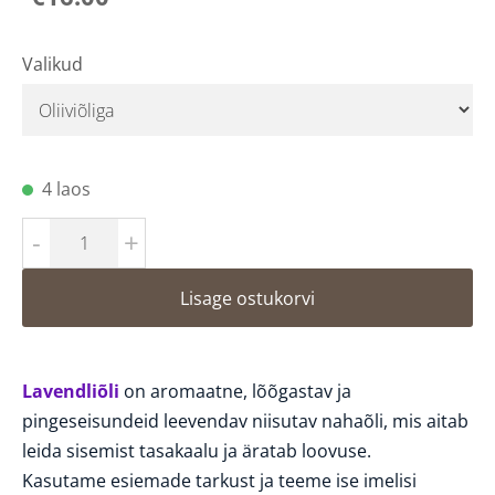
Valikud
4 laos
-
+
Lisage ostukorvi
Lavendliõli
on aromaatne,
lõõgastav
j
a
pingeseisundeid leevendav
niisutav
nahaõli
, mis
aitab
leida sisemist tasakaalu ja äratab loovuse.
Kasutame
esiemade tarkust ja teeme ise imelisi