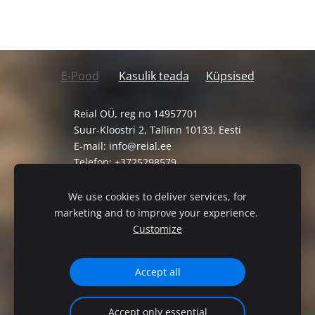
E-Pood
Kasulik teada
Küpsised
Reial OÜ, reg no 14957701
Suur-Kloostri 2, Tallinn 10133, Eesti
E-mail:
info@reial.ee
Telefon: +3725298579
Müügi-ja tagastustingimused
We use cookies to deliver services, for
Privaatsuspoliitika
marketing and to improve your experience.
Customize
Accept all
Accept only essential