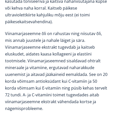
kasutada toniseeriva ja kaitsva nahaniisutajana küpse
või kehva naha korral. Kaitseb päikese
ultraviolettkiirte kahjuliku mõju eest (ei toimi
päikesekaitsevahendina).
Viinamarjaseemne õli on rahustav ning niisutav õli,
mis annab juustele ja nahale läiget ja sära.
Viinamarjaseemne ekstrakt tugevdab ja kaitseb
eluskudet, aidates kaasa kollageeni ja elastiini
tootmisele. Viinamarjaseemned sisaldavad ohtralt
mineraale ja vitamiine, ergutavad naharakkude
uuenemist ja aitavad jääkaineid eemaldada. See on 20
korda võimsam antioksüdant kui C-vitamiin ja 50
korda võimsam kui E-vitamiin ning püsib kehas tervelt
72 tundi. A- ja C-vitamiini toimet tugevdades aitab
viinamarjaseemne ekstrakt vähendada kortse ja
nägemisprobleeme.