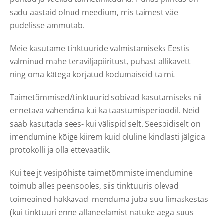
sadu aastaid olnud meedium, mis taimest väe
pudelisse ammutab.
Meie kasutame tinktuuride valmistamiseks Eestis
valminud mahe teraviljapiiritust, puhast allikavett
ning oma kätega korjatud kodumaiseid taimi
.
Taimetõmmised/tinktuurid sobivad kasutamiseks nii
ennetava vahendina kui ka taastumisperioodil. Neid
saab kasutada sees- kui välispidiselt. Seespidiselt on
imendumine kõige kiirem kuid oluline kindlasti jälgida
protokolli ja olla ettevaatlik.
Kui tee jt vesipõhiste taimetõmmiste imendumine
toimub alles peensooles, siis tinktuuris olevad
toimeained hakkavad imenduma juba suu limaskestas
(kui tinktuuri enne allaneelamist natuke aega suus