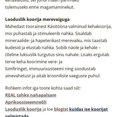
tulemuseks enne magamaminekut.
Looduslik koorija merevaiguga
Mahedast toorainest
Käsitööna valminud kehakoorija,
mis puhastab ja stimuleerib nahka. Sisaldab
mineraalide- ja hapeterikast merevaiku, mis taastab
kudesid ja elustab nahka. Sobib näole ja kehale –
tõeline luksuslik turgutus sinu nahale.
Lisaks ergutab
terve keha koorimine vere- ja
lümfiringet, immuunsüsteemi ning soodustab
ainevahetust ja aitab krooniliste vaeguste puhul.
Rohkem infot iga toote kohta saad siit:
REAL tahke nahapalsam
Aprikoosiseemneõli
Looduslik koorija
ja loe
blogist
kuidas ise koorijat
valmistada