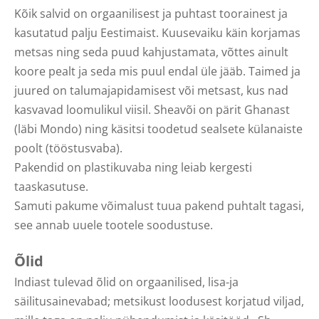
Kõik salvid on orgaanilisest ja puhtast toorainest ja
kasutatud palju Eestimaist. Kuusevaiku käin korjamas
metsas ning seda puud kahjustamata, võttes ainult
koore pealt ja seda mis puul endal üle jääb. Taimed ja
juured on talumajapidamisest või metsast, kus nad
kasvavad loomulikul viisil. Sheavõi on pärit Ghanast
(läbi Mondo) ning käsitsi toodetud sealsete külanaiste
poolt (tööstusvaba).
Pakendid on plastikuvaba ning leiab kergesti
taaskasutuse.
Samuti pakume võimalust tuua pakend puhtalt tagasi,
see annab uuele tootele soodustuse.
Õlid
Indiast tulevad õlid on orgaanilised, lisa-ja
säilitusainevabad; metsikust loodusest korjatud viljad,