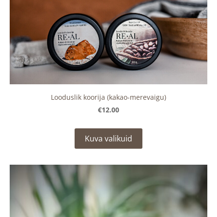
Looduslik koorija (kakao-merevaigu)
€12.00
Kuva valikuid