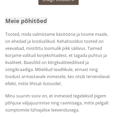
Meie põhitõed
Tooted, mida valmistame käsitööna ja toome maale,
on ehedad ja looduslikud. Kehahooldus tooted on
veevabad, mistõttu loomulik pikk säilivus. Taimed
korjame valitud korjekohtadest, et tagada puhtus ja
kvaliteet. Baasõlid on kõrgkvaliteedilised ja
söögikraadiga. Mõeldud teadlikule, ennast ning
loodust armastavale inimesele, kes otsib tervendavat
efekti, mitte lihtsat ilutoodet.
Minu suurim soov on, et inimesed tegeleksid pigem
põhjuse väljajuurimise ning ravimisega, mitte pelgalt
sümptomite lühiajalise leevendusega.