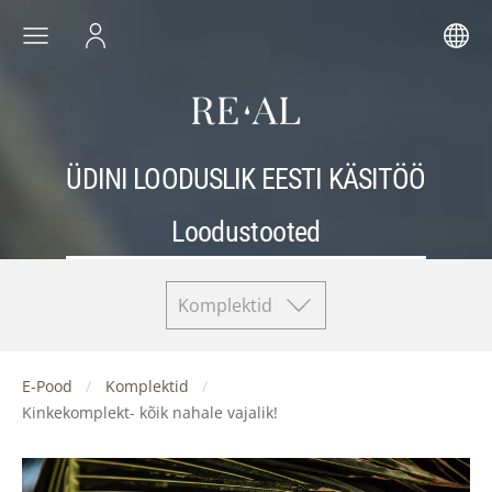
ÜDINI LOODUSLIK EESTI KÄSITÖÖ
Loodustooted
Komplektid
E-Pood
Komplektid
Kinkekomplekt- kõik nahale vajalik!