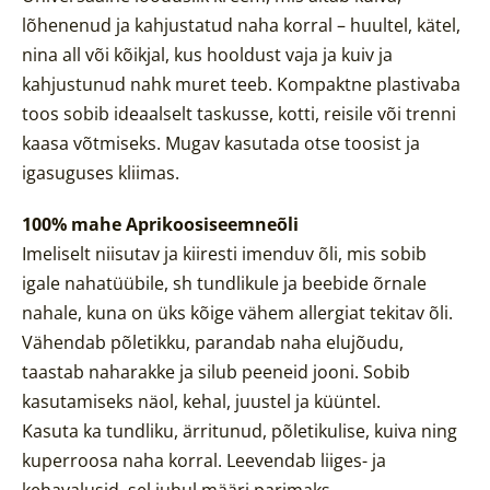
lõhenenud ja kahjustatud naha korral – huultel, kätel,
nina all või kõikjal, kus hooldust vaja ja
kuiv ja
kahjustunud nahk muret teeb
. Kompaktne plastivaba
toos sobib ideaalselt taskusse, kotti, reisile või trenni
kaasa võtmiseks. Mugav kasutada otse toosist ja
igasuguses kliimas.
100% mahe Aprikoosiseemneõli
Imeliselt niisutav ja kiiresti imenduv õli, mis sobib
igale nahatüübile, sh tundlikule ja
beebide õrnale
nahale,
kuna on üks kõige vähem allergiat tekitav õli
.
Vähendab põletikku, parandab naha elujõudu,
taastab naharakke ja silub peeneid jooni. Sobib
kasutamiseks näol, kehal, juustel ja küüntel.
Kasuta ka tundliku, ärritunud, põletikulise, kuiva ning
kuperroosa naha korral.
Leevendab liiges- ja
kehavalusid, sel juhul määri parimaks