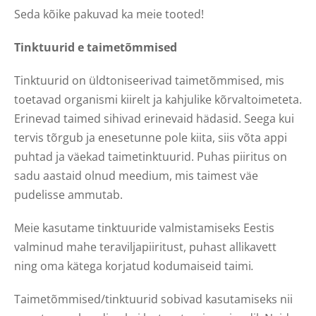
Seda kõike pakuvad ka meie tooted!
Tinktuurid e taimetõmmised
Tinktuurid on üldtoniseerivad taimetõmmised, mis
toetavad organismi kiirelt ja kahjulike kõrvaltoimeteta.
Erinevad taimed sihivad erinevaid hädasid. Seega kui
tervis tõrgub ja enesetunne pole kiita, siis võta appi
puhtad ja väekad taimetinktuurid. Puhas piiritus on
sadu aastaid olnud meedium, mis taimest väe
pudelisse ammutab.
Meie kasutame tinktuuride valmistamiseks Eestis
valminud mahe teraviljapiiritust, puhast allikavett
ning oma kätega korjatud kodumaiseid taimi
.
Taimetõmmised/tinktuurid sobivad kasutamiseks nii