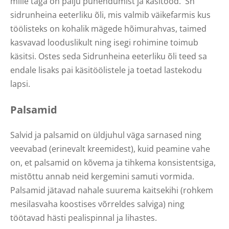
mille taga on palju pühendumist ja käsitööd. Sh
sidrunheina eeterliku õli, mis valmib väikefarmis kus
töölisteks on kohalik mägede hõimurahvas, taimed
kasvavad looduslikult ning isegi rohimine toimub
käsitsi. Ostes seda Sidrunheina eeterliku õli teed sa
endale lisaks pai käsitöölistele ja toetad lastekodu
lapsi.
Palsamid
Salvid ja palsamid on üldjuhul väga sarnased ning
veevabad (erinevalt kreemidest), kuid peamine vahe
on, et palsamid on kõvema ja tihkema konsistentsiga,
mistõttu annab neid kergemini samuti vormida.
Palsamid jätavad nahale suurema kaitsekihi (rohkem
mesilasvaha koostises võrreldes salviga) ning
töötavad hästi pealispinnal ja lihastes.