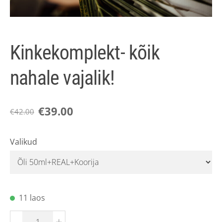
Kinkekomplekt- kõik
nahale vajalik!
€39.00
€42.00
Valikud
11 laos
-
+