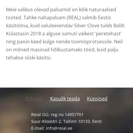
Meie valikus olevad palsamid on kõik naturaalsed
tooted. Tahke nahapalsam (REAL) valmib Eestis
käsitööna, kuid valuleevendav Silver Clove tuleb Balilt.
Külastasin 2018 a alguse samuti väikest ‘peretehast’
ning panin käed külge nende toomisprotsessile. Neil
on mõned masinad hõlbustamaks tööd, kuid palju
tehakse siiski käsitsi.
E-Pood
Kasulik teada
Küpsised
Reial OÜ, reg no 14957701
Suur-Kloostri 2, Tallinn 10133, Eesti
E-mail:
info@reial.ee