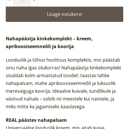
Lisage ostukorvi
Nahapäästja kinkekomplekt – kreem,
aprikoosiseemneõli ja koorija
Looduslik ja tõhus hoolitsus komplektis, mis päästab
sinu naha igas olukorras! Nahapäästja kinkekomplekt
sisaldab kolm armastatud toodet: taastav tahke
nahapalsam, mahe aprikoosiseemneõli ja luksuslik
merevaiguga koorija. Ideaalne kuivale, tundlikule ja
väsinud nahale – sobib nii meestele kui naistele, ja
miks mitte ka jagamiseks kaaslasega.
REAL päästev nahapalsam
Universaalne looduslik kreem, mis aitab kuiva,