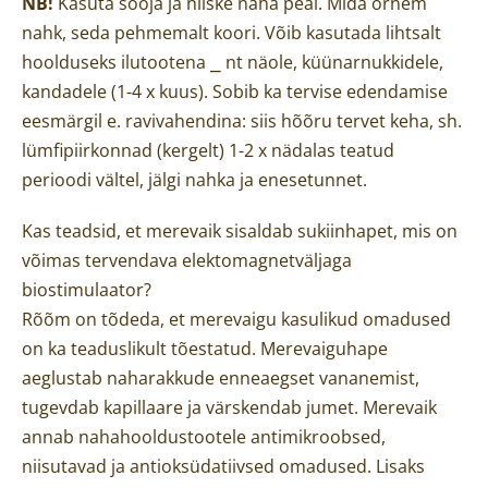
NB!
Kasuta sooja ja niiske naha peal. Mida õrnem
nahk, seda pehmemalt koori. Võib kasutada lihtsalt
hoolduseks ilutootena ⎯ nt näole, küünarnukkidele,
kandadele (1-4 x kuus). Sobib ka tervise edendamise
eesmärgil e. ravivahendina: siis hõõru tervet keha, sh.
lümfipiirkonnad (kergelt) 1-2 x nädalas teatud
perioodi vältel, jälgi nahka ja enesetunnet.
Kas teadsid, et merevaik sisaldab sukiinhapet, mis on
võimas tervendava elektomagnetväljaga
biostimulaator?
Rõõm on tõdeda, et merevaigu kasulikud omadused
on ka teaduslikult tõestatud. Merevaiguhape
aeglustab naharakkude enneaegset vananemist,
tugevdab kapillaare ja värskendab jumet. Merevaik
annab nahahooldustootele antimikroobsed,
niisutavad ja antioksüdatiivsed omadused. Lisaks