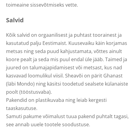
toimeaine sissevõtmiseks vette.
Salvid
Kõik salvid on orgaanilisest ja puhtast toorainest ja
kasutatud palju Eestimaist. Kuusevaiku käin korjamas
metsas ning seda puud kahjustamata, võttes ainult
koore pealt ja seda mis puul endal üle jääb. Taimed ja
juured on talumajapidamisest või metsast, kus nad
kasvavad loomulikul viisil. Sheavõi on pärit Ghanast
(läbi Mondo) ning käsitsi toodetud sealsete külanaiste
poolt (tööstusvaba).
Pakendid on plastikuvaba ning leiab kergesti
taaskasutuse.
Samuti pakume võimalust tuua pakend puhtalt tagasi,
see annab uuele tootele soodustuse.