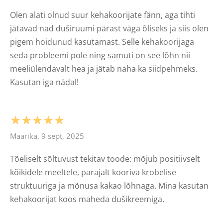
Olen alati olnud suur kehakoorijate fänn, aga tihti
jätavad nad duširuumi pärast väga õliseks ja siis olen
pigem hoidunud kasutamast. Selle kehakoorijaga
seda probleemi pole ning samuti on see lõhn nii
meeliülendavalt hea ja jätab naha ka siidpehmeks.
Kasutan iga nädal!
★★★★★
Maarika, 9 sept, 2025
Tõeliselt sõltuvust tekitav toode: mõjub positiivselt
kõikidele meeltele, parajalt kooriva krobelise
struktuuriga ja mõnusa kakao lõhnaga. Mina kasutan
kehakoorijat koos maheda dušikreemiga.