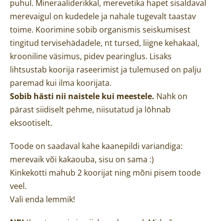
puhul. Mineraaliderikkal, merevetika hapet sisaldaval
merevaigul on kudedele ja nahale tugevalt taastav
toime. Koorimine sobib organismis seiskumisest
tingitud tervisehädadele, nt tursed, liigne kehakaal,
krooniline väsimus, pidev pearinglus. Lisaks
l
ihtsustab
koorija
raseerimist ja tulemused on palju
paremad kui ilma koorijata.
Sobib hästi nii naistele kui meestele.
Nahk on
pärast siidiselt
pehme,
niisutatud ja
lōhnab
eksootiselt.
Toode on saadaval kahe kaanepildi variandiga:
merevaik või kakaouba, sisu on sama :)
Kinkekotti mahub 2 koorijat ning mõni pisem toode
veel.
Vali enda lemmik!