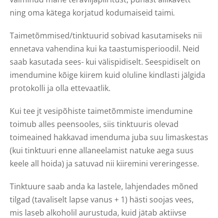
ning oma kätega korjatud kodumaiseid taimi
.
Taimetõmmised/tinktuurid sobivad kasutamiseks nii
ennetava vahendina kui ka taastumisperioodil. Neid
saab kasutada sees- kui välispidiselt. Seespidiselt on
imendumine kõige kiirem kuid oluline kindlasti jälgida
protokolli ja olla ettevaatlik.
Kui tee jt vesipõhiste taimetõmmiste imendumine
toimub alles peensooles, siis tinktuuris olevad
toimeained hakkavad imenduma juba suu limaskestas
(kui tinktuuri enne allaneelamist natuke aega suus
keele all hoida) ja satuvad nii kiiremini vereringesse.
Tinktuure saab anda ka lastele, lahjendades mõned
tilgad (tavaliselt lapse vanus + 1) hästi soojas vees,
mis laseb alkoholil aurustuda, kuid jätab aktiivse