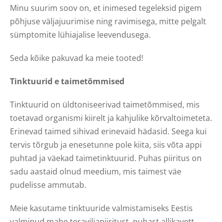
Minu suurim soov on, et inimesed tegeleksid pigem
põhjuse väljajuurimise ning ravimisega, mitte pelgalt
sümptomite lühiajalise leevendusega.
Seda kõike pakuvad ka meie tooted!
Tinktuurid e taimetõmmised
Tinktuurid on üldtoniseerivad taimetõmmised, mis
toetavad organismi kiirelt ja kahjulike kõrvaltoimeteta.
Erinevad taimed sihivad erinevaid hädasid. Seega kui
tervis tõrgub ja enesetunne pole kiita, siis võta appi
puhtad ja väekad taimetinktuurid. Puhas piiritus on
sadu aastaid olnud meedium, mis taimest väe
pudelisse ammutab.
Meie kasutame tinktuuride valmistamiseks Eestis
valminud mahe teraviljapiiritust, puhast allikavett