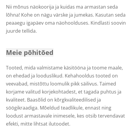
Nii mõnus näokoorija ja kuidas ma armastan seda
lõhna! Kohe on nägu värske ja jumekas. Kasutan seda
peaaegu igapäev oma näohoolduses. Kindlasti soovin
juurde tellida.
Meie põhitõed
Tooted, mida valmistame käsitööna ja toome maale,
on ehedad ja looduslikud. Kehahooldus tooted on
veevabad, mistõttu loomulik pikk säilivus. Taimed
korjame valitud korjekohtadest, et tagada puhtus ja
kvaliteet. Baasõlid on kõrgkvaliteedilised ja
söögikraadiga. Mõeldud teadlikule, ennast ning
loodust armastavale inimesele, kes otsib tervendavat
efekti, mitte lihtsat ilutoodet.