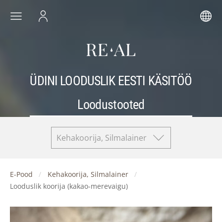
ÜDINI LOODUSLIK EESTI KÄSITÖÖ
Loodustooted
Kehakoorija, Silmalainer
E-Pood
Kehakoorija, Silmalainer
Looduslik koorija (kakao-merevaigu)