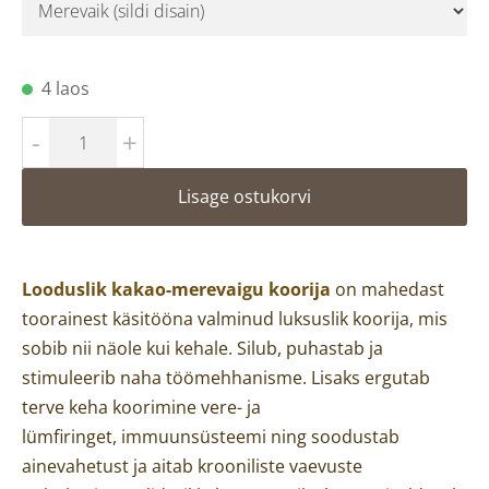
4 laos
-
+
Lisage ostukorvi
Looduslik kakao-merevaigu koorija
on mahedast
toorainest käsitööna valminud luksuslik koorija, mis
sobib nii näole kui kehale. Silub, puhastab ja
stimuleerib naha töömehhanisme. Lisaks ergutab
terve keha koorimine vere- ja
lümfiringet, immuunsüsteemi ning soodustab
ainevahetust ja aitab krooniliste vaevuste