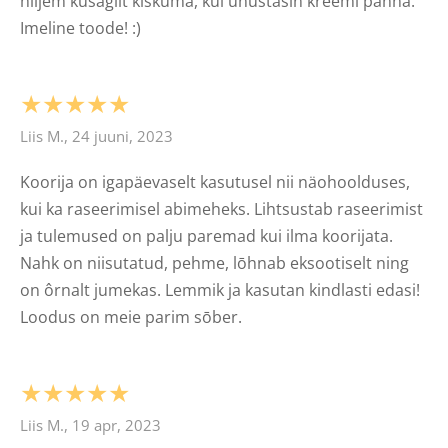
hiljem kusagilt kiskuma, kui unustasin kreemi panna.
Imeline toode! :)
★★★★★
Liis M., 24 juuni, 2023
Koorija on igapäevaselt kasutusel nii näohoolduses,
kui ka raseerimisel abimeheks. Lihtsustab raseerimist
ja tulemused on palju paremad kui ilma koorijata.
Nahk on niisutatud, pehme, lōhnab eksootiselt ning
on ôrnalt jumekas. Lemmik ja kasutan kindlasti edasi!
Loodus on meie parim sōber.
★★★★★
Liis M., 19 apr, 2023