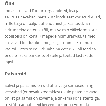
Õlid
Indiast tulevad õlid on orgaanilised, lisa-ja
säilitusainevabad; metsikust loodusest korjatud viljad,
mille taga on palju pühendumist ja käsitööd. Sh
sidrunheina eeterliku õli, mis valmib väikefarmis kus
töölisteks on kohalik mägede hõimurahvas, taimed
kasvavad looduslikult ning isegi rohimine toimub
käsitsi. Ostes seda Sidrunheina eeterliku õli teed sa
endale lisaks pai käsitöölistele ja toetad lastekodu
lapsi.
Palsamid
Salvid ja palsamid on üldjuhul väga sarnased ning
veevabad (erinevalt kreemidest), kuid peamine vahe
on, et palsamid on kõvema ja tihkema konsistentsiga,
mistõttu annab neid kergemini samuti vormida.