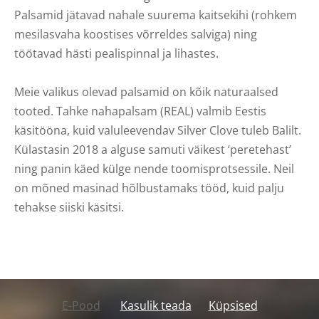
Palsamid jätavad nahale suurema kaitsekihi (rohkem
mesilasvaha koostises võrreldes salviga) ning
töötavad hästi pealispinnal ja lihastes.
Meie valikus olevad palsamid on kõik naturaalsed
tooted. Tahke nahapalsam (REAL) valmib Eestis
käsitööna, kuid valuleevendav Silver Clove tuleb Balilt.
Külastasin 2018 a alguse samuti väikest ‘peretehast’
ning panin käed külge nende toomisprotsessile. Neil
on mõned masinad hõlbustamaks tööd, kuid palju
tehakse siiski käsitsi.
E-Pood
Kasulik teada
Küpsised