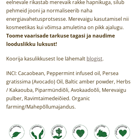
eelnevale rikastab merevaik rakke hapnikuga, silub
pehmeid jooni ja normaliseerib naha
energiavahetusprotsesse. Merevaigu kasutamisel nii
kosmeetikas kui võimsa amuletina on pikk ajalugu.
Toome vaarisade tarkuse tagasi ja naudime
looduslikku luksust!
Koorija kasulikkusest loe lähemalt
blogist
.
INCI: Cacaobean, Peppermint infused oil, Persea
gratissima (Avocado) Oil, Baltic amber powder, Herbs
/ Kakaouba, Piparmündiõli, Avokaadoõli, Merevaigu
pulber, Ravimtaimedeiõied. Organic
farming/Mahepõllumajandus.