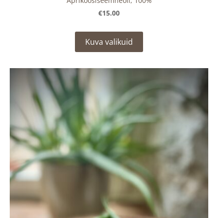
Aprikoosiseemneõli, 100%
€15.00
Kuva valikuid