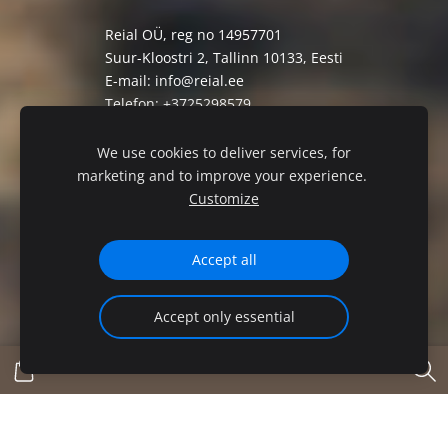
Reial OÜ, reg no 14957701
Suur-Kloostri 2, Tallinn 10133, Eesti
E-mail:
info@reial.ee
Telefon: +3725298579
Müügi-ja tagastustingimused
We use cookies to deliver services, for
Privaatsuspoliitika
marketing and to improve your experience.
Customize
Accept all
Accept only essential